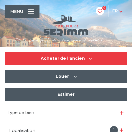
0
FR
MENU
Acheter
de l'ancien
Louer
De l'ancien
De l'immo pro
Estimer
à l'année
Type de bien
1
Localisation