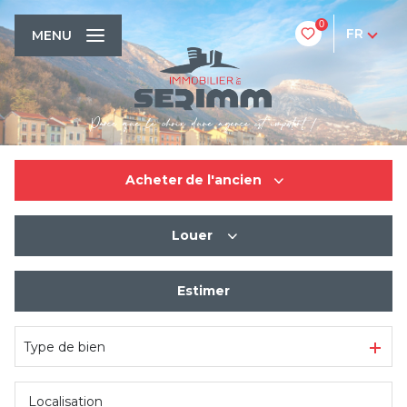
0
FR
MENU
Acheter
de l'ancien
Louer
De l'ancien
De l'immo pro
Estimer
à l'année
Type de bien