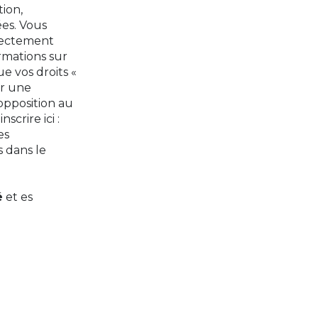
tion,
ées. Vous
rectement
rmations sur
ue vos droits «
er une
'opposition au
crire ici :
es
s dans le
é
et es