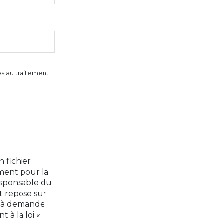
ves au traitement
n fichier
ement pour la
Responsable du
t repose sur
qu'à demande
 à la loi «