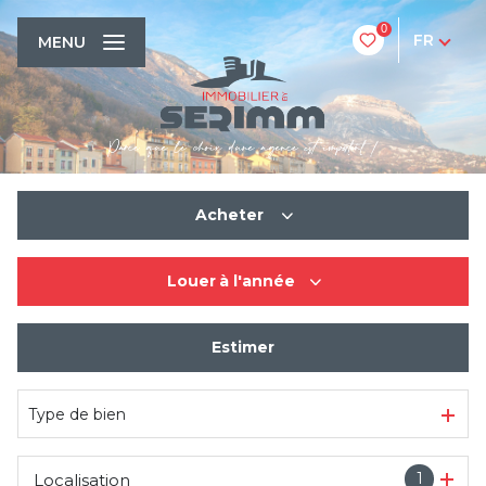
0
FR
MENU
Acheter
Louer
à l'année
De l'ancien
De l'immo pro
Estimer
à l'année
Type de bien
1
Localisation